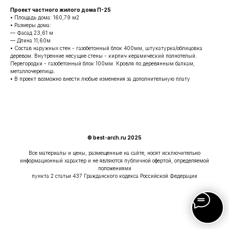
Проект частного жилого дома П-25
• Площадь дома: 160,79 м2
• Размеры дома:
— Фасад 23,61 м
— Длина 11,60м
• Состав наружных стен - газобетонный блок 400мм, штукатурка/облицовка
деревом. Внутренние несущие стены - кирпич керамический полнотелый.
Перегородки - газобетонный блок 100мм. Кровля по деревянным балкам,
металлочерепица.
• В проект возможно внести любые изменения за дополнительную плату
© best-arch.ru 2025
Все материалы и цены, размещенные на сайте, носят исключительно
информационный характер и не являются публичной офертой, определяемой
положениями
пункта 2 статьи 437 Гражданского кодекса Российской Федерации