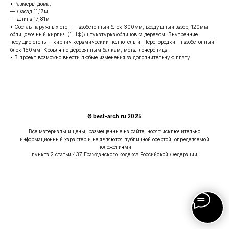
• Размеры дома:
— Фасад 11,17м
— Длина 17,81м
• Состав наружных стен - газобетонный блок 300мм, воздушный зазор, 120мм
облицовочный кирпич (1 НФ)/штукатурка/облицовка деревом. Внутренние
несущие стены - кирпич керамический полнотелый. Перегородки - газобетонный
блок 150мм. Кровля по деревянным балкам, металлочерепица.
• В проект возможно внести любые изменения за дополнительную плату
© best-arch.ru 2025
Все материалы и цены, размещенные на сайте, носят исключительно
информационный характер и не являются публичной офертой, определяемой
положениями
пункта 2 статьи 437 Гражданского кодекса Российской Федерации