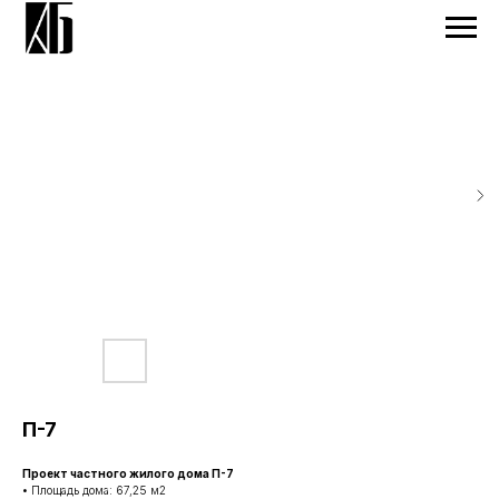
П-7
Проект частного жилого дома П-7
• Площадь дома: 67,25 м2